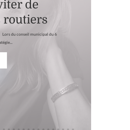
iter de
routiers
. Lors du conseil municipal du 6
tégie...