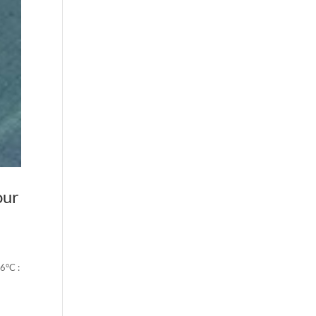
our
26°C :