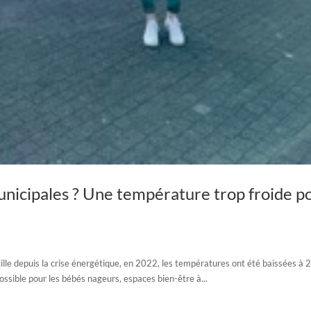
unicipales ? Une température trop froide p
 Lille depuis la crise énergétique, en 2022, les températures ont été baissées à 
mpossible pour les bébés nageurs, espaces bien-être à...