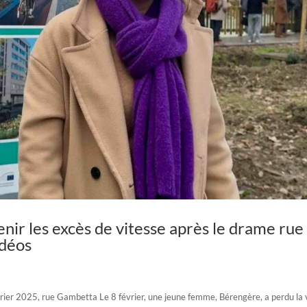
venir les excès de vitesse après le drame rue
odéos
février 2025, rue Gambetta Le 8 février, une jeune femme, Bérengère, a perdu la 