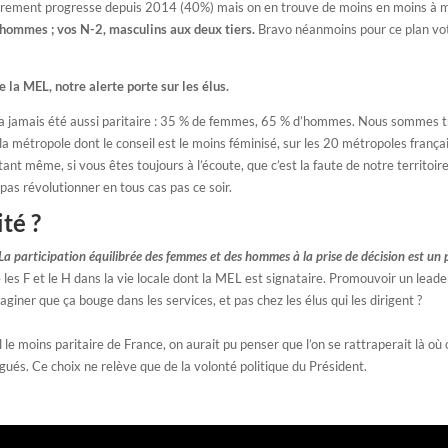
adrement progresse depuis 2014 (40%) mais on en trouve de moins en moins à 
 hommes ; vos N-2, masculins aux deux tiers.
Bravo néanmoins pour ce plan voté
 la MEL, notre alerte porte sur les élus.
n’a jamais été aussi paritaire : 35 % de femmes, 65 % d’hommes. Nous sommes tr
 la métropole dont le conseil est le moins féminisé, sur les 20 métropoles franç
tant même, si vous êtes toujours à l’écoute, que c’est la faute de notre territoi
 pas révolutionner en tous cas pas ce soir.
ité ?
La participation équilibrée des femmes et des hommes à la prise de décision est un
e les F et le H dans la vie locale dont la MEL est signataire. Promouvoir un leade
iner que ça bouge dans les services, et pas chez les élus qui les dirigent ?
 moins paritaire de France, on aurait pu penser que l’on se rattraperait là où o
égués. Ce choix ne relève que de la volonté politique du Président.