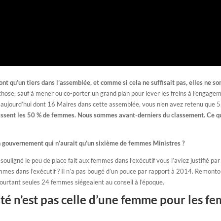
sont qu’un tiers dans l’assemblée, et comme si cela ne suffisait pas, elles ne so
 chose, sauf à mener ou co-porter un grand plan pour lever les freins à l’enga
jourd’hui dont 16 Maires dans cette assemblée, vous n’en avez retenu que 5,
ssent les 50 % de femmes. Nous sommes avant-derniers du classement. Ce que 
un gouvernement qui n’aurait qu’un sixième de femmes Ministres ?
uligné le peu de place fait aux femmes dans l’exécutif vous l’aviez justifié pa
s dans l’exécutif ? Il n’a pas bougé d’un pouce par rapport à 2014. Remonton
ourtant seules 24 femmes siégeaient au conseil à l’époque.
ité n’est pas celle d’une femme pour les fe