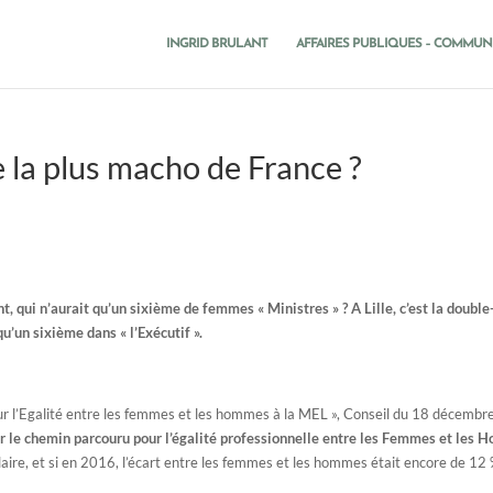
INGRID BRULANT
AFFAIRES PUBLIQUES – COMMUN
le la plus macho de France ?
t, qui n’aurait qu’un sixième de femmes « Ministres » ?
A Lille, c’est la doubl
u’un sixième dans « l’Exécutif ».
sur l’Egalité entre les femmes et les hommes à la MEL », Conseil du 18 décemb
r le chemin parcouru pour l’égalité professionnelle entre les Femmes et les 
laire, et si en 2016, l’écart entre les femmes et les hommes était encore de 12 %