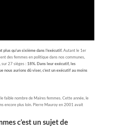
nt plus qu’un sixième dans l’exécutif.
Autant le 1er
gement des femmes en politique dans nos communes,
 sur 27 sièges :
18%. Dans leur exécutif, les
nous aurions dû viser, c’est un exécutif au moins
r le faible nombre de Maires femmes. Cette année, le
s encore plus loin. Pierre Mauroy en 2001 avait
mmes c’est un sujet de